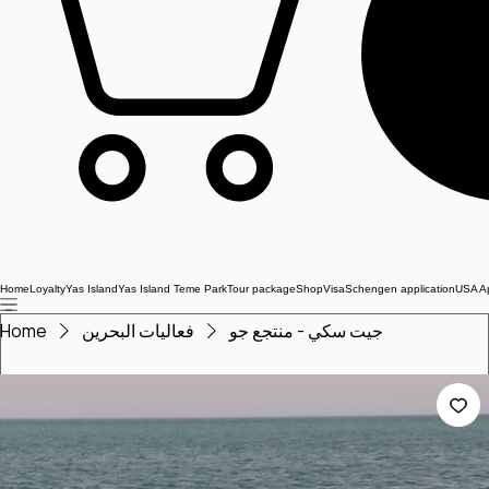
Home
Loyalty
Yas Island
Yas Island Teme Park
Tour package
Shop
Visa
Schengen application
USA Ap
Home
فعاليات البحرين
جيت سكي - منتجع جو