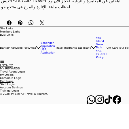
والاستمتاع بمناظر البحر الخلابة بأمان واحترافية عالية. بفضل خبرتنا في تنظيم 
الرحلات، نحرص على تقديم تجربة سلسة وممتعة تناسب جميع المسافرين 
الباحثين عن المغامرة والترفيه. احجز الآن مع STAR AIR TRAVEL لتعيش 
لحظات مليئة بالإثارة والمرح في منتجع جو.
Site Links
Members Links
B2B Links
Yas
Island
Schengen
Teme
application
Park
Bahrain Activities
Policy
Visa
Travel Insurance
Yas Island
Gift Card
Tour pa
USA
YAS
Application
ISLAND
Policy
LOYALTY
MY REWARDS
Travel Agent Login
My Orders
Corporate Login
Cart Page
Staff Login
Account Settings
Training Login
© 2026 by Star Air Travel & Tourism.