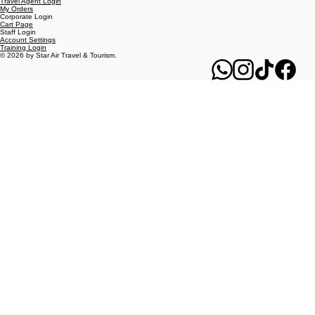
LOYALTY
MY REWARDS
Travel Agent Login
My Orders
Corporate Login
Cart Page
Staff Login
Account Settings
Training Login
© 2026 by Star Air Travel & Tourism.