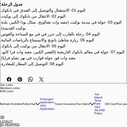
ديلوكس مزدوجة).
جدول الرحلة:
اليوم 01: الاستقبال والتوصيل إلى الفندق في بانكوك.
اليوم 02: الانتقال من بانكوك إلى بوكيت.
اليوم 03: جولة في مدينة بوكيت (معبد وات تشالونج، تمثال بوذا الكبير، بلدة 
بوكيت القديمة).
اليوم 04: رحلة بالقارب إلى جزر في في مع السباحة والغوص.
اليوم 05: زيارة شاطئ باتونج والاستمتاع بالرياضات المائية.
اليوم 06: الانتقال من بوكيت إلى بانكوك.
اليوم 07: جولة في معالم بانكوك التاريخية (القصر الكبير، معبد وات فرا كايو، 
معبد وات فو، جولة قوارب في نهر تشاو فرايا).
اليوم 08: التوصيل إلى المطار للمغادرة.
Site Links
Members Links
B2B Links
Yas
Island
Schengen
Teme
application
Park
Bahrain Activities
Policy
Visa
Travel Insurance
Yas Island
Gift Card
Tour pa
USA
YAS
Application
ISLAND
Policy